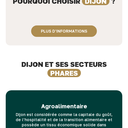
POURQUOI CHOISIR
DIJON
?
Localisation stratégique au cœur
disponibles sur la métropole à
ainsi qu’une vingtaine d’écoles
bas Carbone en France et en
du triangle Lyon Paris Strasbourg
l’horizon 2026 - 2027
Qualité de vie exceptionnelle
d’ingénieurs et de commerce
Europe
PLUS D'INFORMATIONS
DIJON ET SES SECTEURS
PHARES
Agroalimentaire
Dijon est considérée comme la capitale du goût,
de l’hospitalité et de la transition alimentaire et
possède un tissu économique solide dans