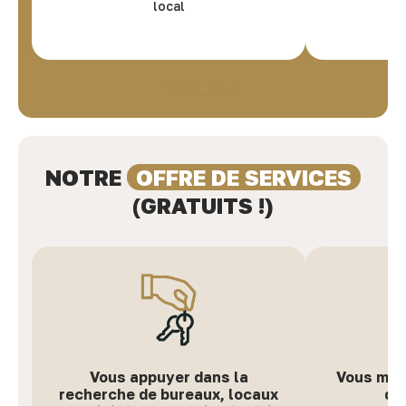
local
NOTRE
OFFRE DE SERVICES
(GRATUITS !)
Vous appuyer dans la
Vous met
recherche de bureaux, locaux
de