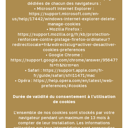
dédiées de chacun des navigateurs :
• Microsoft Internet Explorer :
https://support.microsoft.com/en-
us/help/17442/windows-internet-explorer-delete-
manage-cookies
• Mozilla Firefox :
https://support.mozilla.org/fr/kb/protection-
renforcee-contre-pistage-firefox-ordinateur?
redirectlocale=fr&redirectslug=activer-desactiver-
cookies-preferences
• Google Chrome :
https://support.google.com/chrome/answer/95647?
hl=fr&hlrm=en
• Safari : https://support.apple.com/fr-
fr/guide/safari/sfri11471/mac
• Opéra : https://help.opera.com/en/latest/web-
preferences/#cookies
Durée de validité du consentement à l’utilisation
de cookies
L’ensemble de nos cookies sont stockés par votre
navigateur pendant un maximum de 13 mois à
compter de leur installation. Les informations
collectées par leur intermédiaire sont conservées