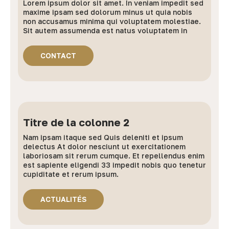
Lorem ipsum dolor sit amet. In veniam impedit sed
maxime ipsam sed dolorum minus ut quia nobis
non accusamus minima qui voluptatem molestiae.
Sit autem assumenda est natus voluptatem in
CONTACT
Titre de la colonne 2
Nam ipsam itaque sed Quis deleniti et ipsum
delectus At dolor nesciunt ut exercitationem
laboriosam sit rerum cumque. Et repellendus enim
est sapiente eligendi 33 impedit nobis quo tenetur
cupiditate et rerum ipsum.
ACTUALITÉS