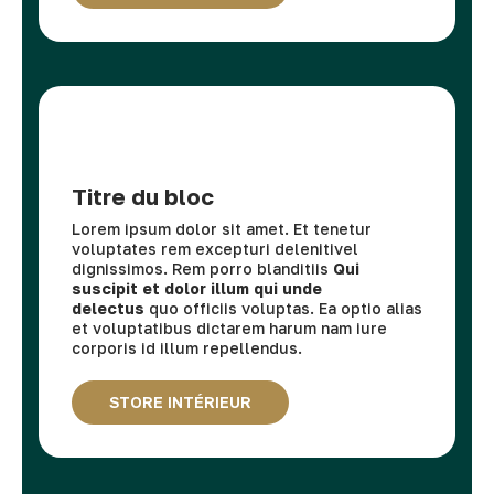
Titre du bloc
Lorem ipsum dolor sit amet. Et tenetur
voluptates rem excepturi delenitivel
dignissimos. Rem porro blanditiis
Qui
suscipit et dolor illum qui unde
delectus
quo officiis voluptas. Ea optio alias
et voluptatibus dictarem harum nam iure
corporis id illum repellendus.
STORE INTÉRIEUR