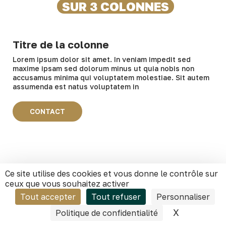
SUR 3 COLONNES
Titre de la colonne
Lorem ipsum dolor sit amet. In veniam impedit sed
maxime ipsam sed dolorum minus ut quia nobis non
accusamus minima qui voluptatem molestiae. Sit autem
assumenda est natus voluptatem in
CONTACT
Ce site utilise des cookies et vous donne le contrôle sur
Titre de la colonne 2
ceux que vous souhaitez activer
Nam ipsam itaque sed Quis deleniti et ipsum delectus
Tout accepter
Tout refuser
Personnaliser
At dolor nesciunt ut exercitationem laboriosam sit
rerum cumque. Et repellendus enim est sapiente
X
Masquer l
Politique de confidentialité
eligendi 33 impedit nobis quo tenetur cupiditate et