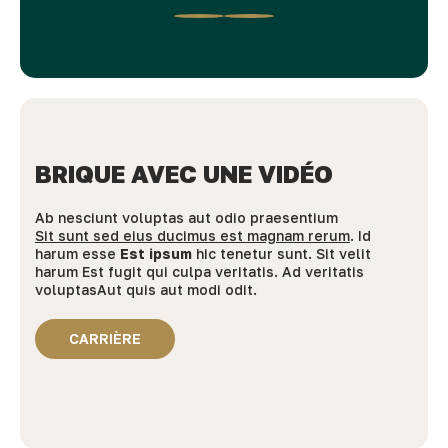
BRIQUE AVEC UNE VIDÉO
Ab nesciunt voluptas aut odio praesentium
Sit sunt sed eius ducimus est magnam rerum
. Id
harum esse
Est ipsum
hic tenetur sunt. Sit velit
harum
Est fugit
qui culpa veritatis. Ad veritatis
voluptasAut quis aut modi odit.
CARRIÈRE