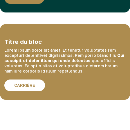
Titre du bloc
Lorem ipsum dolor sit amet. Et tenetur voluptates rem
excepturi delenitivel dignissimos. Rem porro blanditiis
Qui
suscipit et dolor illum qui unde delectus
quo officiis
voluptas. Ea optio alias et voluptatibus dictarem harum
nam iure corporis id illum repellendus.
CARRIÈRE