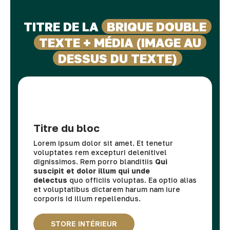
TITRE DE LA
BRIQUE DOUBLE
TEXTE + MÉDIA (IMAGE AU
DESSUS DU TEXTE)
Titre du bloc
Lorem ipsum dolor sit amet. Et tenetur
voluptates rem excepturi delenitivel
dignissimos. Rem porro blanditiis
Qui
suscipit et dolor illum qui unde
delectus
quo officiis voluptas. Ea optio alias
et voluptatibus dictarem harum nam iure
corporis id illum repellendus.
STORE INTÉRIEUR