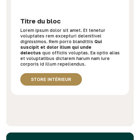
Titre du bloc
Lorem ipsum dolor sit amet. Et tenetur
voluptates rem excepturi delenitivel
dignissimos. Rem porro blanditiis
Qui
suscipit et dolor illum qui unde
delectus
quo officiis voluptas. Ea optio alias
et voluptatibus dictarem harum nam iure
corporis id illum repellendus.
STORE INTÉRIEUR