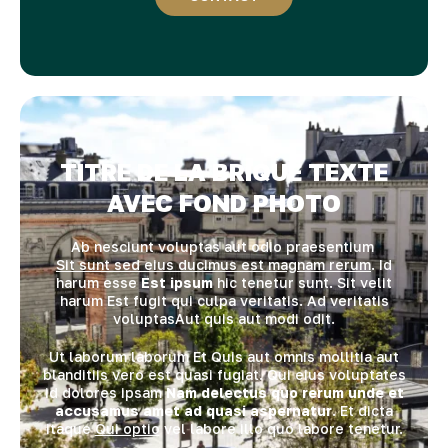
TITRE DE LA BRIQUE TEXTE
AVEC FOND PHOTO
Ab nesciunt voluptas aut odio praesentium
Sit sunt sed eius ducimus est magnam rerum
. Id
harum esse
Est ipsum
hic tenetur sunt. Sit velit
harum
Est fugit
qui culpa veritatis. Ad veritatis
voluptasAut quis aut modi odit.
Ut laborum laborum
Et Quis aut omnis mollitia aut
blanditiis vero est quasi fugiat
. Qui eius voluptates
id dolores ipsam
Nam delectus quo rerum unde et
accusamus amet ad quasi aspernatur
. Et dicta
itaque
Qui optio
vel labore illo quo labore tenetur.