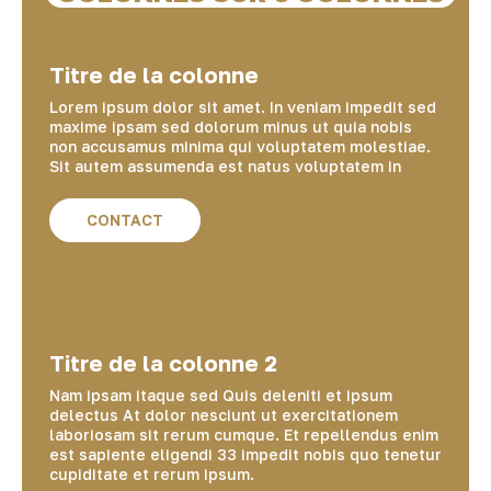
Titre de la colonne
Lorem ipsum dolor sit amet. In veniam impedit sed
maxime ipsam sed dolorum minus ut quia nobis
non accusamus minima qui voluptatem molestiae.
Sit autem assumenda est natus voluptatem in
CONTACT
Titre de la colonne 2
Nam ipsam itaque sed Quis deleniti et ipsum
delectus At dolor nesciunt ut exercitationem
laboriosam sit rerum cumque. Et repellendus enim
est sapiente eligendi 33 impedit nobis quo tenetur
cupiditate et rerum ipsum.