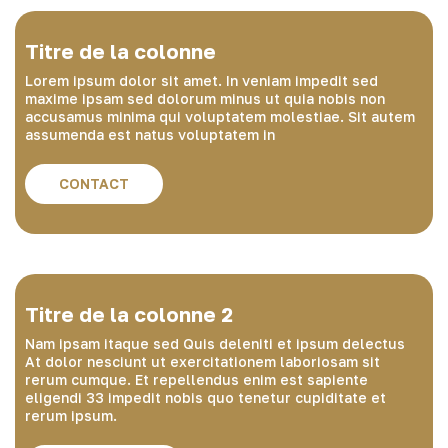
Titre de la colonne
Lorem ipsum dolor sit amet. In veniam impedit sed
maxime ipsam sed dolorum minus ut quia nobis non
accusamus minima qui voluptatem molestiae. Sit autem
assumenda est natus voluptatem in
CONTACT
Titre de la colonne 2
Nam ipsam itaque sed Quis deleniti et ipsum delectus
At dolor nesciunt ut exercitationem laboriosam sit
rerum cumque. Et repellendus enim est sapiente
eligendi 33 impedit nobis quo tenetur cupiditate et
rerum ipsum.