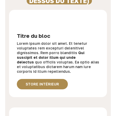
DESSUS DU TEXTE)
Titre du bloc
Lorem ipsum dolor sit amet. Et tenetur
voluptates rem excepturi delenitivel
dignissimos. Rem porro blanditiis
Qui
suscipit et dolor illum qui unde
delectus
quo officiis voluptas. Ea optio alias
et voluptatibus dictarem harum nam iure
corporis id illum repellendus.
STORE INTÉRIEUR