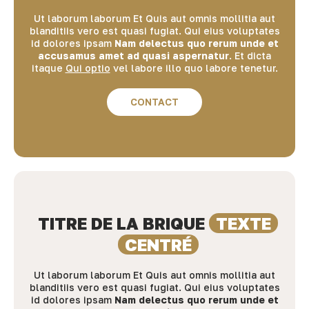
Ut laborum laborum
Et Quis aut omnis mollitia aut
blanditiis vero est quasi fugiat
. Qui eius voluptates
id dolores ipsam
Nam delectus quo rerum unde et
accusamus amet ad quasi aspernatur
. Et dicta
itaque
Qui optio
vel labore illo quo labore tenetur.
CONTACT
TITRE DE LA BRIQUE
TEXTE
CENTRÉ
Ut laborum laborum
Et Quis aut omnis mollitia aut
blanditiis vero est quasi fugiat
. Qui eius voluptates
id dolores ipsam
Nam delectus quo rerum unde et