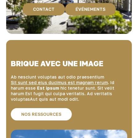
CONTACT
ÉVÉNEMENTS
BRIQUE AVEC UNE IMAGE
Ab nesciunt voluptas aut odio praesentium
Sit sunt sed eius ducimus est magnam rerum
. Id
harum esse
Est ipsum
hic tenetur sunt. Sit velit
harum
Est fugit
qui culpa veritatis. Ad veritatis
voluptasAut quis aut modi odit.
NOS RESSOURCES