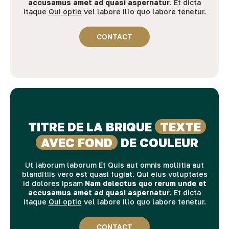
accusamus amet ad quasi aspernatur
. Et dicta
itaque
Qui optio
vel labore illo quo labore tenetur.
CONTACT
TITRE DE LA BRIQUE
TEXTE
AVEC FOND
DE COULEUR
Ut laborum laborum
Et Quis aut omnis mollitia aut
blanditiis vero est quasi fugiat
. Qui eius voluptates
id dolores ipsam
Nam delectus quo rerum unde et
accusamus amet ad quasi aspernatur
. Et dicta
itaque
Qui optio
vel labore illo quo labore tenetur.
CONTACT