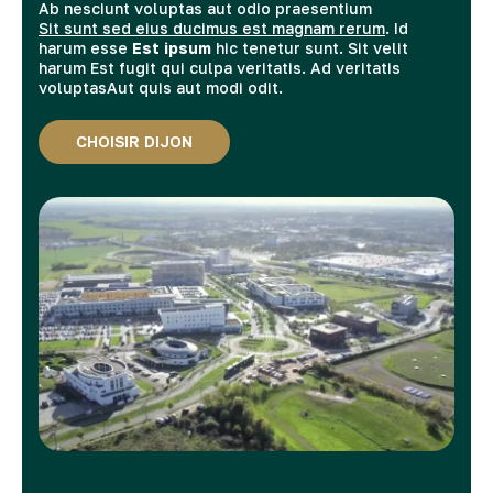
Ab nesciunt voluptas aut odio praesentium
Sit sunt sed eius ducimus est magnam rerum
. Id
harum esse
Est ipsum
hic tenetur sunt. Sit velit
harum
Est fugit
qui culpa veritatis. Ad veritatis
voluptasAut quis aut modi odit.
CHOISIR DIJON