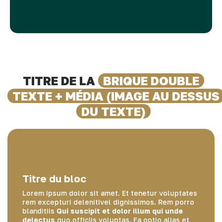
TITRE DE LA
BRIQUE DOUBLE
TEXTE + MÉDIA (IMAGE AU DESSUS
DU TEXTE)
Titre du bloc
Lorem ipsum dolor sit amet. Et tenetur voluptates
rem excepturi delenitivel dignissimos. Rem porro
blanditiis
Qui suscipit et dolor illum qui unde
delectus
quo officiis voluptas. Ea optio alias et