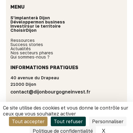
MENU
S’implanter
à Dijon
Développer
mon business
Investir
sur le territoire
Choisir
Dijon
Ressources
Success stories
Actualités
Nos secteurs phares
Qui sommes-nous ?
INFORMATIONS PRATIQUES
40 avenue du Drapeau
21000 Dijon
contact@dijonbourgogneinvest.fr
Ce site utilise des cookies et vous donne le contrôle sur
ceux que vous souhaitez activer
Tout accepter
Tout refuser
Personnaliser
Mentions Légales et politique de confidentialité
Conception & réalisation : Propulse
X
Masquer l
Politique de confidentialité