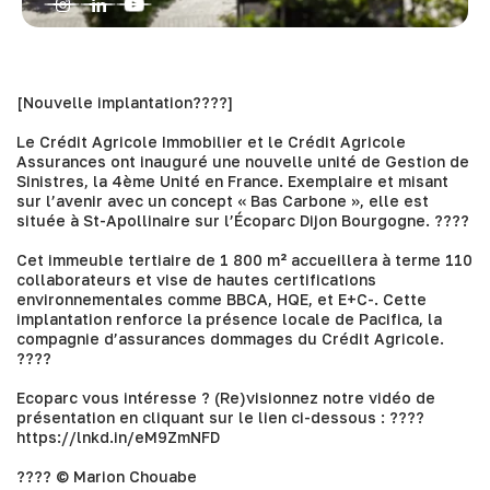
[Nouvelle implantation????]
Le
Crédit Agricole Immobilier
et le
Crédit Agricole
Assurances
ont inauguré une nouvelle unité de Gestion de
Sinistres, la 4ème Unité en France. Exemplaire et misant
sur l’avenir avec un concept « Bas Carbone », elle est
située à St-Apollinaire sur l’Écoparc Dijon Bourgogne. ????
Cet immeuble tertiaire de 1 800 m² accueillera à terme 110
collaborateurs et vise de hautes certifications
environnementales comme BBCA, HQE, et E+C-. Cette
implantation renforce la présence locale de
Pacifica
, la
compagnie d’assurances dommages du Crédit Agricole.
????
Ecoparc vous intéresse ? (Re)visionnez notre vidéo de
présentation en cliquant sur le lien ci-dessous : ????
https://lnkd.in/eM9ZmNFD
???? ©
Marion Chouabe