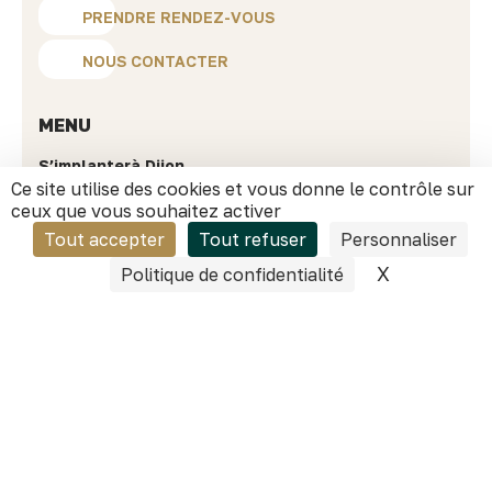
PRENDRE RENDEZ-VOUS
NOUS CONTACTER
MENU
S’implanter
à Dijon
Développer
mon business
Ce site utilise des cookies et vous donne le contrôle sur
Investir
sur le territoire
ceux que vous souhaitez activer
Choisir
Dijon
Tout accepter
Tout refuser
Personnaliser
Ressources
Success stories
X
Masquer l
Politique de confidentialité
Actualités
Nos secteurs phares
Qui sommes-nous ?
INFORMATIONS PRATIQUES
40 avenue du Drapeau
21000 Dijon
contact@dijonbourgogneinvest.fr