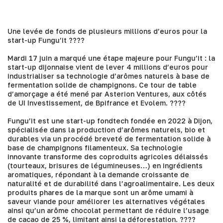
Une levée de fonds de plusieurs millions d’euros pour la
start-up Fungu’it ????
Mardi 17 juin a marqué une étape majeure pour
Fungu’it
: la
start-up dijonnaise vient de lever 4 millions d’euros pour
industrialiser sa technologie d’arômes naturels à base de
fermentation solide de champignons. Ce tour de table
d’amorçage a été mené par
Asterion Ventures
, aux côtés
de
UI Investissement
, de
Bpifrance
et
Evolem
. ????
Fungu’it est une start-up fondtech fondée en 2022 à Dijon,
spécialisée dans la production d’arômes naturels, bio et
durables via un procédé breveté de fermentation solide à
base de champignons filamenteux. Sa technologie
innovante transforme des coproduits agricoles délaissés
(tourteaux, brisures de légumineuses…) en ingrédients
aromatiques, répondant à la demande croissante de
naturalité et de durabilité dans l’agroalimentaire. Les deux
produits phares de la marque sont un arôme umami à
saveur viande pour améliorer les alternatives végétales
ainsi qu’un arôme chocolat permettant de réduire l’usage
de cacao de 25 %, limitant ainsi la déforestation. ????