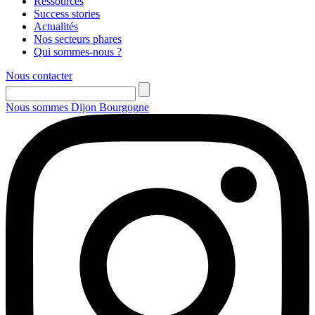
Ressources
Success stories
Actualités
Nos secteurs phares
Qui sommes-nous ?
Nous contacter
Nous sommes Dijon Bourgogne