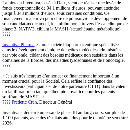
La biotech Inventiva, basée à Daix, vient de réaliser une levée de
fonds exceptionnelle de 94,1 millions d’euros, pouvant atteindre
jusqu’à 348 millions d’euros, sous certaines conditions. Ce
financement majeur va permettre de poursuivre le développement de
son candidat-médicament, le lanifibranor, à travers l’essai clinique de
phase 3, NATiV3, ciblant la MASH (stéatohépatite métabolique).
????
Inventiva Pharma
est une société biopharmaceutique spécialisée
dans le développement clinique de petites molécules administrées
par voie orale, ciblant des besoins médicaux non satisfaits dans les
domaines de la fibrose, des maladies lysosomales et de l’oncologie.
????
« Je suis très heureux d’annoncer ce financement important à un
moment crucial pour la Société. Cela reflète la confiance des
investisseurs participants et de notre partenaire CTTQ dans la valeur
du lanifibranor en tant que thérapie novatrice pour les patients
souffrant de MASH.. »
????
Frederic Cren
, Directeur Général
Inventiva a démarré un essai de phase III au long cours, sur plus de
1 100 patients, avec des résultats attendus pour le deuxième semestre
2026.