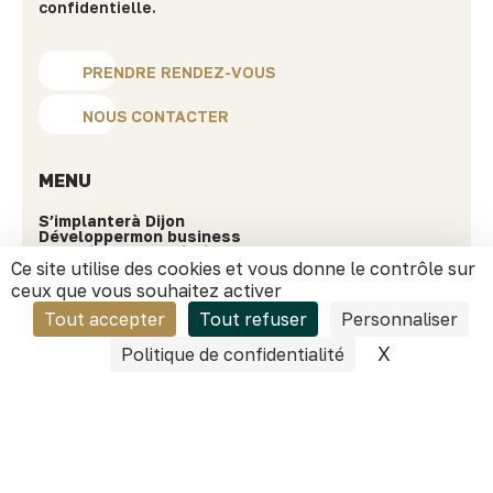
confidentielle.
PRENDRE RENDEZ-VOUS
NOUS CONTACTER
MENU
S’implanter
à Dijon
Développer
mon business
Investir
sur le territoire
Choisir
Dijon
Ce site utilise des cookies et vous donne le contrôle sur
ceux que vous souhaitez activer
Ressources
Tout accepter
Tout refuser
Personnaliser
Success stories
Actualités
Nos secteurs phares
X
Masquer l
Politique de confidentialité
Qui sommes-nous ?
INFORMATIONS PRATIQUES
40 avenue du Drapeau
21000 Dijon