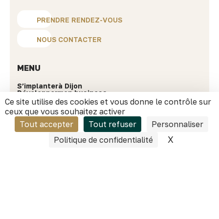
PRENDRE RENDEZ-VOUS
NOUS CONTACTER
MENU
S’implanter
à Dijon
Développer
mon business
Investir
sur le territoire
Ce site utilise des cookies et vous donne le contrôle sur
Choisir
Dijon
ceux que vous souhaitez activer
Ressources
Tout accepter
Tout refuser
Personnaliser
Success stories
Actualités
X
Masquer l
Politique de confidentialité
Nos secteurs phares
Qui sommes-nous ?
INFORMATIONS PRATIQUES
40 avenue du Drapeau
21000 Dijon
contact@dijonbourgogneinvest.fr