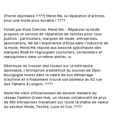
[Fierté dijonnaise ????] Mend Me, la réparation d’articles
pour une mode plus durable ! ????
Fondé par
Elisa Cherrier
,
Mend Me – Réparons la mode
propose un service de réparation de textiles pour tous
publics : particuliers, marques de mode, entreprises,
associations. Né de l’expérience d’Elisa dans l’industrie de
la mode, Mend Me répond aux besoins spécifiques des
marques BtoB en regroupant couturiers, cordonniers et
maroquiniers dans un même atelier. ✂️
Désireuse de trouver des locaux sur la métropole
dijonnaise, l’entreprise a bénéficié du soutien de Dijon
Bourgogne Invest dans le cadre de son démarrage
d’activité et a finalement trouvé son bonheur au 62 rue
des Tamaris à Longvic. ????
Mend Me vient officiellement de devenir membre du
réseau
Fashion Green Hub
, un réseau collaboratif de plus
de 550 entreprises travaillant sur toute la chaîne de valeur
du secteur Mode, Textile, Luxe et Cuir. ????