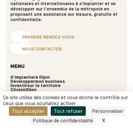
nationales et internationales à s’implanter et se
développer sur l’ensemble de la métropole en
proposant une assistance sur mesure, gratuite et
confidentielle.
PRENDRE RENDEZ-VOUS
NOUS CONTACTER
MENU
S’implanter
à Dijon
Développer
mon business
Investir
sur le territoire
Choisir
Dijon
Ce site utilise des cookies et vous donne le contrôle sur
Ressources
ceux que vous souhaitez activer
Success stories
Actualités
Tout accepter
Tout refuser
Personnaliser
Nos secteurs phares
Qui sommes-nous ?
X
Masquer l
Politique de confidentialité
INFORMATIONS PRATIQUES