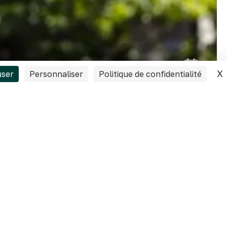
X
user
Personnaliser
Politique de confidentialité
sur-mesure !
cation d’équipements
 les automatismes
te d’entreprises
s que l’armement, la
e voltige. Après des
e. Il en est aujourd’hui