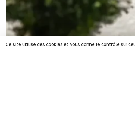
Ce site utilise des cookies et vous donne le contrôle sur ce
[Fierté dijonnaise ????]
5ATA
est une entreprise 
industriels sur-mesure. 
industriels. Constituée d
renommées telles que SEB
joaillerie, l’automobile,
Depuis 2009, l’entrepris
études scientifiques, il r
le gérant.????‍????