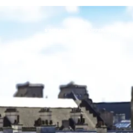
S’IMPLANTER
DÉVELOPPER
INVESTIR
À DIJON
MON BUSINESS
SUR LE TERRITO