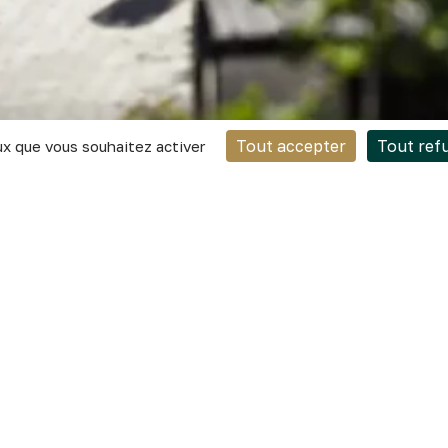
Tout accepter
Tout ref
ux que vous souhaitez activer
 5ATA, experts en conception et réalisation de machines 
basée à Dijon spécialisée dans la conception et la fabri
Elle se distingue par son expertise dans la mécanique et
’une équipe de huit salariés, 5ATA travaille pour le comp
, Safran ou Massilly France et dans divers secteurs tel
 le médical ou encore l’aéronautique. ????
e est dirigée par
Simon ROY
, ancien champion de France d
ejoint l’entreprise familiale 5ATA par la voie de l’alternanc