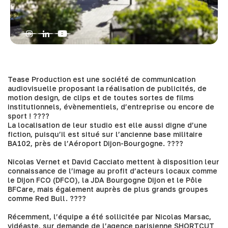
Tease Production est une société de communication
audiovisuelle proposant la réalisation de publicités, de
motion design, de clips et de toutes sortes de films
institutionnels, évènementiels, d’entreprise ou encore de
sport ! ????️
La localisation de leur studio est elle aussi digne d’une
fiction, puisqu’il est situé sur l’ancienne base militaire
BA102, près de l’Aéroport Dijon-Bourgogne. ????️
Nicolas Vernet
et
David Cacciato
mettent à disposition leur
connaissance de l’image au profit d’acteurs locaux comme
le
Dijon FCO (DFCO)
, la
JDA Bourgogne Dijon
et le
Pôle
BFCare
, mais également auprès de plus grands groupes
comme
Red Bull
. ????
Récemment, l’équipe a été sollicitée par
Nicolas Marsac
,
vidéaste, sur demande de l’agence parisienne
SHORTCUT