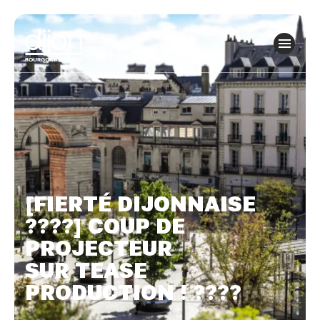
Panneau de gestion des cookies
[FIERTÉ DIJONNAISE
????] COUP DE
PROJECTEUR
SUR TEASE
PRODUCTION ! ????️