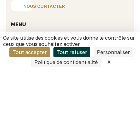
NOUS CONTACTER
MENU
S’implanter
à Dijon
Ce site utilise des cookies et vous donne le contrôle sur
Développer
mon business
ceux que vous souhaitez activer
Investir
sur le territoire
Choisir
Dijon
Tout accepter
Tout refuser
Personnaliser
Ressources
X
Masquer l
Politique de confidentialité
Success stories
Actualités
Nos secteurs phares
Qui sommes-nous ?
INFORMATIONS PRATIQUES
40 avenue du Drapeau
21000 Dijon
contact@dijonbourgogneinvest.fr