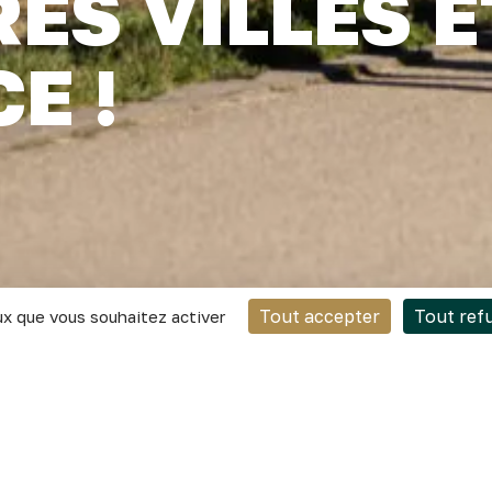
RES VILLES 
E !
Tout accepter
Tout ref
ux que vous souhaitez activer
asse 8ᵉ meilleure ville étudiante de France, ex æquo avec
 portant sur 50 villes françaises de plus de 7 500 étudian
ces qui confirme l’attractivité croissante de Dijon auprès