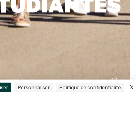
ÉTUDIANTES
X
user
Personnaliser
Politique de confidentialité
 Angers, dans le
ts.
 des étudiants !