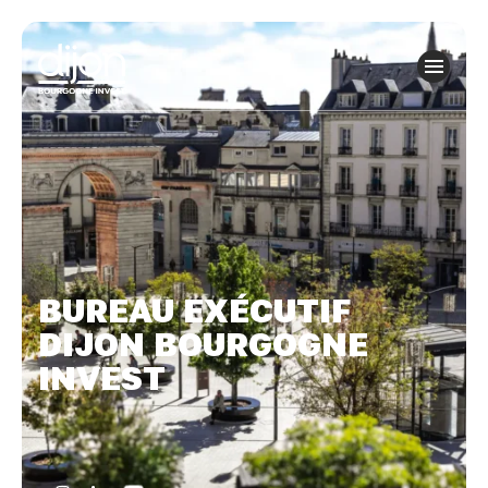
Panneau de gestion des cookies
BUREAU EXÉCUTIF
DIJON BOURGOGNE
INVEST