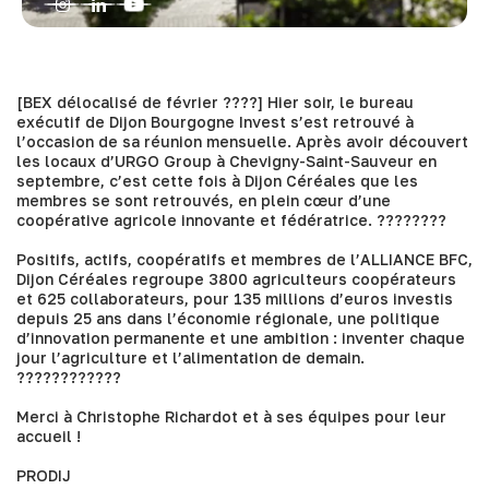
[BEX délocalisé de février ????] Hier soir, le bureau
exécutif de Dijon Bourgogne Invest s’est retrouvé à
l’occasion de sa réunion mensuelle. Après avoir découvert
les locaux d’
URGO Group
à Chevigny-Saint-Sauveur en
septembre, c’est cette fois à
Dijon Céréales
que les
membres se sont retrouvés, en plein cœur d’une
coopérative agricole innovante et fédératrice. ????‍????
Positifs, actifs, coopératifs et membres de l’
ALLIANCE BFC
,
Dijon Céréales regroupe 3800 agriculteurs coopérateurs
et 625 collaborateurs, pour 135 millions d’euros investis
depuis 25 ans dans l’économie régionale, une politique
d’innovation permanente et une ambition : inventer chaque
jour l’agriculture et l’alimentation de demain.
????????????
Merci à
Christophe Richardot
et à ses équipes pour leur
accueil !
PRODIJ