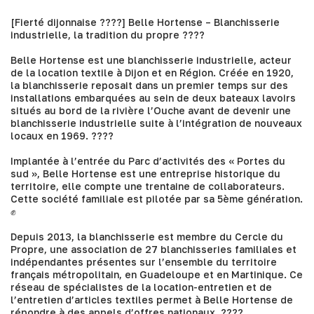
[Fierté dijonnaise ????]
Belle Hortense – Blanchisserie
industrielle
, la tradition du propre ????
Belle Hortense est une blanchisserie industrielle, acteur
de la location textile à Dijon et en Région. Créée en 1920,
la blanchisserie reposait dans un premier temps sur des
installations embarquées au sein de deux bateaux lavoirs
situés au bord de la rivière l’Ouche avant de devenir une
blanchisserie industrielle suite à l’intégration de nouveaux
locaux en 1969. ????
Implantée à l’entrée du Parc d’activités des « Portes du
sud », Belle Hortense est une entreprise historique du
territoire, elle compte une trentaine de collaborateurs.
Cette société familiale est pilotée par sa 5ème génération.
✊
Depuis 2013, la blanchisserie est membre du Cercle du
Propre, une association de 27 blanchisseries familiales et
indépendantes présentes sur l’ensemble du territoire
français métropolitain, en Guadeloupe et en Martinique. Ce
réseau de spécialistes de la location-entretien et de
l’entretien d’articles textiles permet à Belle Hortense de
répondre à des appels d’offres nationaux. ????