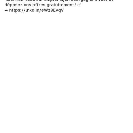
déposez vos offres gratuitement ! ✅
➡
https://lnkd.in/eWz9EVqV